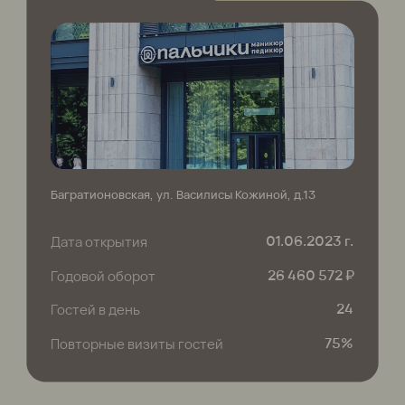
Салоны сети
FAQ
Контакты
Документы:
Политика конфиденциальности
Согласие на обработку персональных данных
Политика использования Cookies
Согласие на рекламные рассылки
Общество с ограниченной ответственностью «Управляющая компания
сети салонов «ПАЛЬЧИКИ», Краткое наименование: ООО «УК «ПАЛЬЧИКИ»
Адрес юридический: 105 066 г. Москва, ул. Старая Басманная, д. 25,
nальчuкu
КПП 770 101 001
ИНН 7 701 734 820
ОГРН 1 077 758 122 210