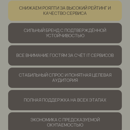
на 25%
за высокий рейтинг
на картах, качество сервиса
и соблюдение стандартов
бренда. Ежегодно премируем
партнёров за качественные
достижения и вклад
в репутацию сети.
ГОТОВЫ ОБСУДИТЬ ВАШ БУДУЩИЙ САЛОН?
ОБСУДИТЬ ОТКРЫТИЕ
ПОЧЕМУ
ПАЛЬЧИКИ
Качество без
компромиссов
Качество для нас — это основа
доверия, репутации и долгой жизни
бренда.