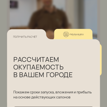
Средняя рентабельность бизнеса — 15-18%
2
Ремонт 55 м
1,94 млн ₽
Оборудование, мебель
1,32 млн ₽
Косметическая продукция
715 тыс ₽
и инструменты
Паушальный взнос
700 тыс ₽
Автоматизация, вывеска,
800 тыс ₽
подбор персонала и пр.
5% от
Роялти (каникулы 2 месяца)
оборота