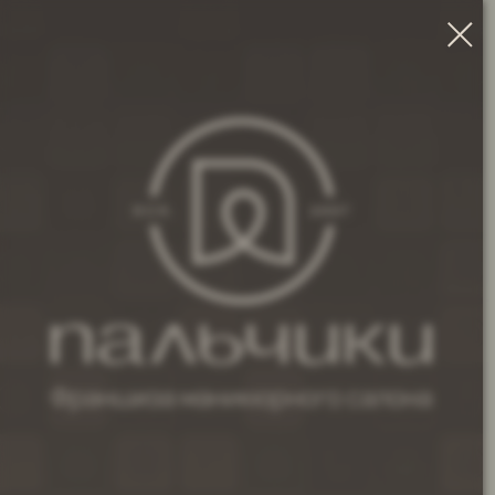
МЕНЮ
Проверенная
система которой
доверяют
НАША МИССИЯ
МЫ ПРОЯВЛЯЕМ И ПОДДЕРЖИВАЕМ КРАСОТУ
И УСПЕХ ЛЮДЕЙ
Топ 10
ЧТО ЭТО ЗНАЧИТ ДЛЯ НАС
франшиз
ЧЕРЕЗ
СЕРВИС
,
КАЧЕСТВО
И
ЗАБОТУ
МЫ ПОМОГАЕМ
ЛЮДЯМ СТАНОВИТЬСЯ УВЕРЕННЕЕ, РАСКРЫВАТЬ СВОЮ
КРАСОТУ И ДВИГАТЬСЯ К УСПЕХУ ВМЕСТЕ С БРЕНДОМ
«ПАЛЬЧИКИ»