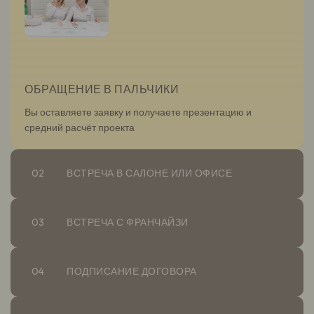
Что такое поддержка
и сопровождение
партнера?
Смогу ли я открыть
ОБРАЩЕНИЕ В ПАЛЬЧИКИ
салон без опыта в
бизнесе?
Вы оставляете заявку и получаете презентацию и
средний расчёт проекта
Какую поддержку вы
оказываете в работе?
02
ВСТРЕЧА В САЛОНЕ ИЛИ ОФИСЕ
В чем главное отличие
03
ВСТРЕЧА С ФРАНЧАЙЗИ
франшизы «Пальчики»?
Какие сроки открытия
04
ПОДПИСАНИЕ ДОГОВОРА
салона «Пальчики»?