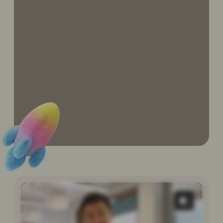
млн ₽
ИНВЕСТИЦИИ В ОТКРЫТИЕ
460-540
тыс ₽ / мес
ЧИСТАЯ ПРИБЫЛЬ
2,3-2,7
млн ₽ / мес
ВЫРУЧКА САЛОНА
18-24
месяцев
ОКУПАЕМОСТЬ ВЛОЖЕНИЙ