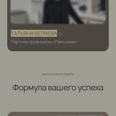
Готовая команда при
открытии салона
Актуальная онлайн база
знаний
Быстрый выход
на операционную прибыль
Единые протоколы
сервиса и техник
Постоянный кадровый резерв
и развитие команды
Низкие риски текучки
и ошибок