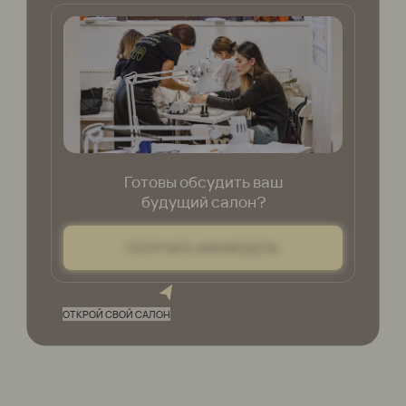
«Пальчики»
КАК РАБОТАЕТ ФРАНШИЗА НА ПРИМЕРЕ
ДЕЙСТВУЮЩИХ САЛОНОВ СЕТИ
ПОЛУЧИТЬ ФИНМОДЕЛЬ
прибыль
МОСКВА
МОСКВА
441 000 р/мес
Багратионовская, ул. Василисы Кожиной, д.13
Домодедовская, ул.Ясен
кор.5
01.06.2023 г.
Дата открытия
Дата открытия