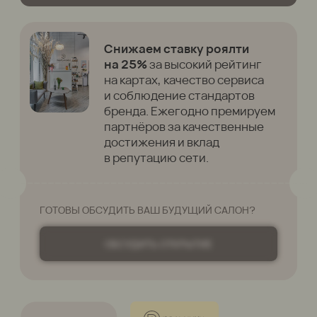
Мы работаем по единым стандартам
сети, обучаем команды,
контролируем сервис и не снижаем
требования к безопасности,
материалам и профессионализму
мастеров.
Именно качество помогает гостям
возвращаться, а партнёрам —
развивать устойчивый бизнес.
Обращение
основательниц сети
«Пальчики»
ОТКРОЙ СВОЙ САЛОН
ОТ РУКОВОДИТЕЛЕЙ
Мы создали «Пальчики» как устойчивый
бизнес,
в котором стабильная работа
каждого салона важнее частоты новых
открытий.