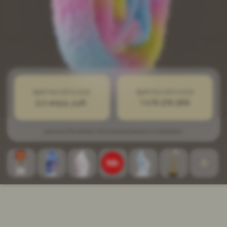
СНИЖАЕМ РОЯЛТИ ЗА ВЫСОКИЙ РЕЙТИНГ И
КАЧЕСТВО СЕРВИСА
СИЛЬНЫЙ БРЕНД С ПОДТВЕРЖДЁННОЙ
УСТОЙЧИВОСТЬЮ
ВСЕ ВНИМАНИЕ ГОСТЯМ ЗА СЧЁТ IT СЕРВИСОВ
СТАБИЛЬНЫЙ СПРОС И ПОНЯТНАЯ ЦЕЛЕВАЯ
АУДИТОРИЯ
ПОЛНАЯ ПОДДЕРЖКА НА ВСЕХ ЭТАПАХ
ЭКОНОМИКА С ПРЕДСКАЗУЕМОЙ
ОКУПАЕМОСТЬЮ
Снижаем ставку роялти