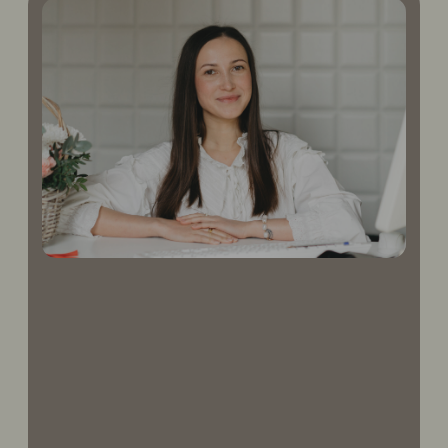
Готовы обсудить ваш
будущий салон?
ПОЛУЧИТЬ ФИНМОДЕЛЬ
ОТКРОЙ СВОЙ САЛОН
ФИНАНСОВАЯ МОДЕЛЬ
Экономика вашего салона
«Пальчики»
Пример: салон 55–85 м², 4–6 мастеров
5-8