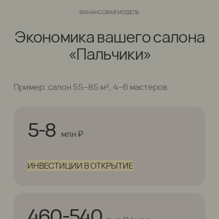
26 460 572 ₽
Годовой оборот
Годовой оборот
24
Гостей в день
Гостей в день
75%
Повторные визиты гостей
Повторные визиты г
ПОДДЕРЖКА
Ваш успех- наш
приоритет