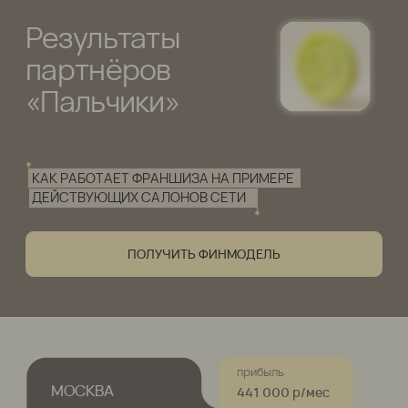
Контакты:
Телефон:
+7 (968) 719-46-47
Почта:
franshiza@palchiki.com
Мессенджеры:
Навигация:
Финансовая модель
О компании
Преимущества